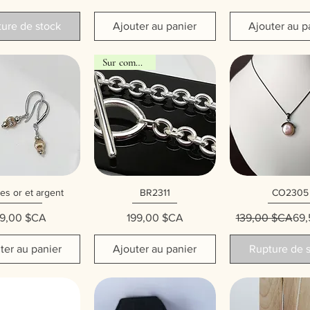
ure de stock
Ajouter au panier
Ajouter au p
Sur commande
es or et argent
BR2311
CO2305
erçu rapide
Aperçu rapide
Aperçu rap
Prix
Prix
Prix
Prix
9,00 $CA
199,00 $CA
139,00 $CA
69,
ter au panier
Ajouter au panier
Rupture de 