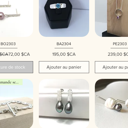
BO2303
BA2304
PE2303
erçu rapide
Aperçu rapide
Aperçu rap
Prix original
Prix promotionnel
Prix
Prix
 $CA
72,00 $CA
195,00 $CA
239,00 $
ure de stock
Ajouter au panier
Ajouter au p
Sur commande seulement