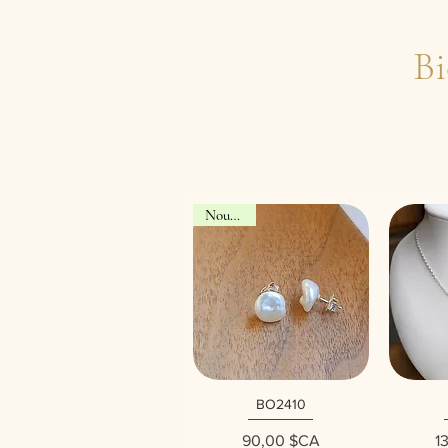
Bi
Nouveau!
BO2410
Aperçu rapide
Ap
Prix
90,00 $CA
1