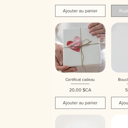
Ajouter au panier
Rupt
Certificat cadeau
Boucl
Aperçu rapide
Ap
Prix
20,00 $CA
5
Ajouter au panier
Ajou