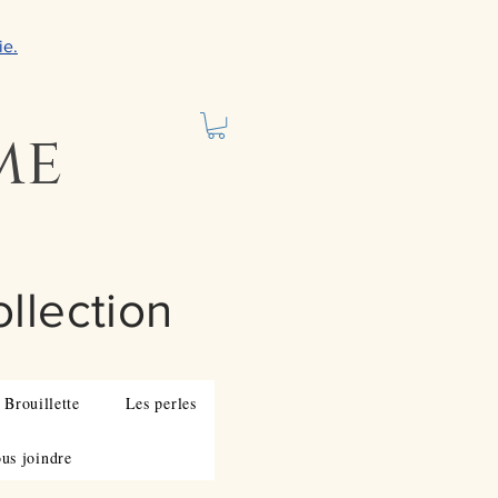
ie.
me
ollection
 Brouillette
Les perles
us joindre