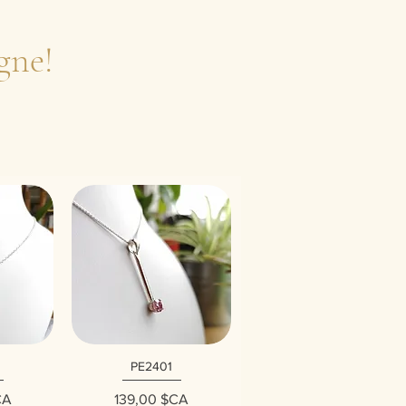
gne!
PE2401
ide
Aperçu rapide
Prix
CA
139,00 $CA