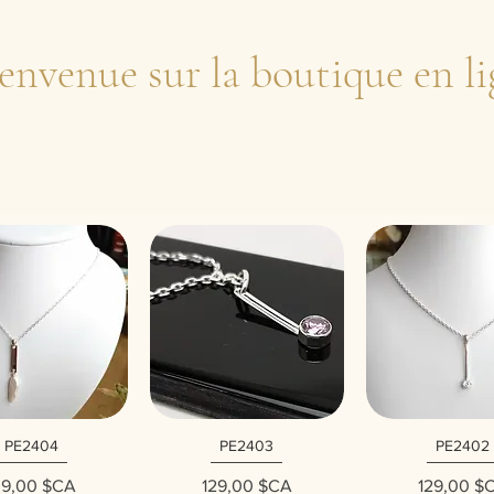
envenue sur la boutique en li
PE2404
PE2403
PE2402
erçu rapide
Aperçu rapide
Aperçu rap
Prix
Prix
Prix
39,00 $CA
129,00 $CA
129,00 $