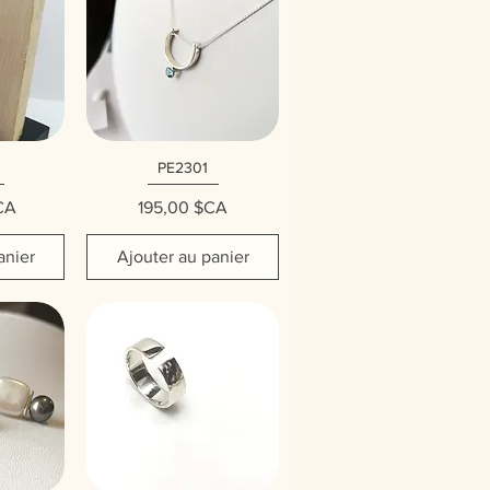
PE2301
ide
Aperçu rapide
Prix
CA
195,00 $CA
anier
Ajouter au panier