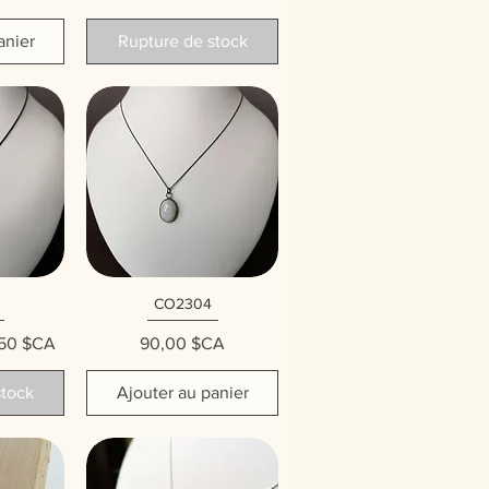
anier
Rupture de stock
CO2304
ide
Aperçu rapide
 original
 promotionnel
Prix
50 $CA
90,00 $CA
stock
Ajouter au panier