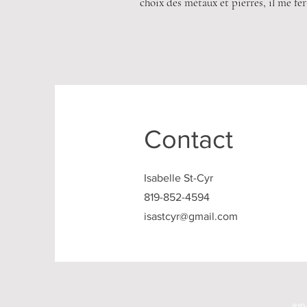
choix des métaux et pierres, il me fera
Contact
Isabelle St-Cyr
819-852-4594
isastcyr@gmail.com
819