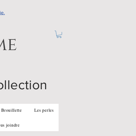
ie.
me
ollection
 Brouillette
Les perles
us joindre