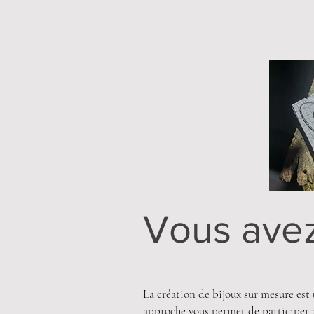
Vous avez
La création de bijoux sur mesure est 
approche vous permet de participer a