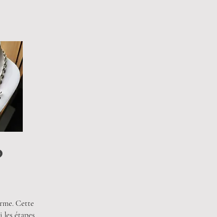
?
orme. Cette
 les étapes