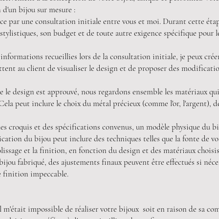
 d'un bijou sur mesure :
 par une consultation initiale entre vous et moi. Durant cette étape
stylistiques, son budget et de toute autre exigence spécifique pour l
nformations recueillies lors de la consultation initiale, je peux crée
ent au client de visualiser le design et de proposer des modificatio
ue le design est approuvé, nous regardons ensemble les matériaux qu
 Cela peut inclure le choix du métal précieux (comme l'or, l'argent), d
des croquis et des spécifications convenus, un modèle physique du bi
ication du bijou peut inclure des techniques telles que la fonte de vo
olissage et la finition, en fonction du design et des matériaux choisis
 bijou fabriqué, des ajustements finaux peuvent être effectués si néce
e finition impeccable.
l m'était impossible de réaliser votre bijoux soit en raison de sa co