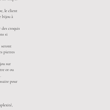
, le client
e bijou à
r des croquis
ns si
i seront
es pierres
jou sur
tre or ou
.
ssaire pour
mplexité,