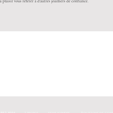
 plaisir vous référer à d'autres joailliers de confiance.
-852-4594