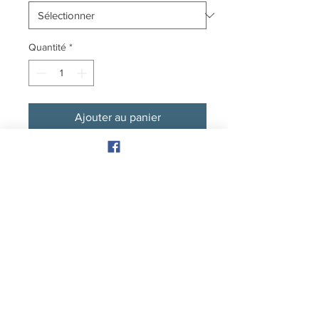
Quantité
*
Ajouter au panier
Bracelet en argent sterling fait de
mailles solides. Le fermoir est
entièrement fait à la main.
819-852-4594
À propos
Nous joindre
Politique de confidentialité
Isabelle St-Cyr, joaillière
Perles de charme par ibiza collection une entreprise 100%
québécoise
Membre du regroupement des métiers d'art de la mauricie
membre de Culture Mauricie