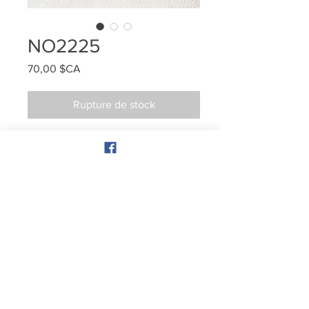
NO2225
Prix
70,00 $CA
Rupture de stock
Boucles d'oreilles en argent sterling
avec perles d'eau douce blanches et
grises foncées.
Sur crochet. Entièrement fait à la main.
819-852-4594
À propos
Nous joindre
Politique de confidentialité
Isabelle St-Cyr, joaillière
Perles de charme par ibiza collection une entreprise 100%
québécoise
Membre du regroupement des métiers d'art de la mauricie